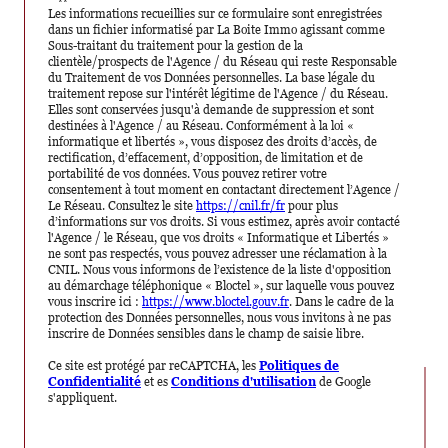
**
Les informations recueillies sur ce formulaire sont enregistrées
dans un fichier informatisé par La Boite Immo agissant comme
Sous-traitant du traitement pour la gestion de la
clientèle/prospects de l'Agence / du Réseau qui reste Responsable
du Traitement de vos Données personnelles. La base légale du
traitement repose sur l'intérêt légitime de l'Agence / du Réseau.
Elles sont conservées jusqu'à demande de suppression et sont
destinées à l'Agence / au Réseau. Conformément à la loi «
informatique et libertés », vous disposez des droits d’accès, de
rectification, d’effacement, d’opposition, de limitation et de
portabilité de vos données. Vous pouvez retirer votre
consentement à tout moment en contactant directement l’Agence /
Le Réseau. Consultez le site
https://cnil.fr/fr
pour plus
d’informations sur vos droits. Si vous estimez, après avoir contacté
l'Agence / le Réseau, que vos droits « Informatique et Libertés »
ne sont pas respectés, vous pouvez adresser une réclamation à la
CNIL. Nous vous informons de l’existence de la liste d'opposition
au démarchage téléphonique « Bloctel », sur laquelle vous pouvez
vous inscrire ici :
https://www.bloctel.gouv.fr
. Dans le cadre de la
protection des Données personnelles, nous vous invitons à ne pas
inscrire de Données sensibles dans le champ de saisie libre.
Ce site est protégé par reCAPTCHA, les
Politiques de
Confidentialité
et es
Conditions d'utilisation
de Google
s'appliquent.