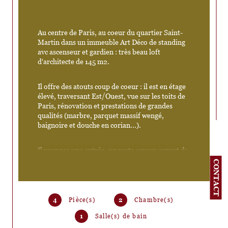
Au centre de Paris, au coeur du quartier Saint-
Martin dans un immeuble Art Déco de standing 
avc ascenseur et gardien : très beau loft 
d'architecte de 145 m2. 
Il offre des atouts coup de coeur : il est en étage 
élevé, traversant Est/Ouest, vue sur les toits de 
Paris, rénovation et prestations de grandes 
qualités (marbre, parquet massif wengé, 
baignoire et douche en corian...). 
Il propose une entrée, un vaste espace ouvert de 
plus de 100m2 comprenant la réception, le 
CONTACT
salon et la cuisine ouverte, un bureau, une 
chambre principale avec douche, bain, dressing 
et double vasques individuelles. Cette première 
chambre possède des cloisons amovibles qui 
4
Pièce(s)
2
Chambre(s)
permettent de l'isoler intégralement de la 
1
Salle(s) de bain
grande pièce de vie. Il propose également une 
seconde chambre avec une salle de douche 