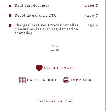
exposé sont disponibles sur le site 
Géorisques
Dont état des lieux
2 166 €
Dépôt de garantie TTC
7 400 €
Charges locatives (Previsionnelles
250 €
mensuelles les avec regularisation
annuelle)
Nos
outils
SÉLECTIONNER
CALCULATRICE
IMPRIMER
Partager ce bien