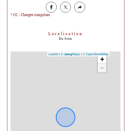
* CC : Charges comprises
Localisation
Du bien
Leaflet
|
©
Maps
|
© OpenStreetMap
Jawg
+
−