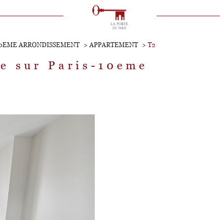
VOIR LES
1
ANNONCES
10EME ARRONDISSEMENT
APPARTEMENT
T2
uer
Estimer
re sur Paris-10eme
1
LOCALISATION
BUDGET
immo pro
2 Pièces