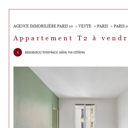
Acheter
AGENCE IMMOBILIÈRE PARIS 10
VENTE
PARIS
PARIS 
Lo
de l'ancien
Appartement T2 à vend
1
TYPE DE BIEN
de l'ancien
de l'
1
annonce(s) trouvée(s) selon vos critères
Appartement
75001 - Paris