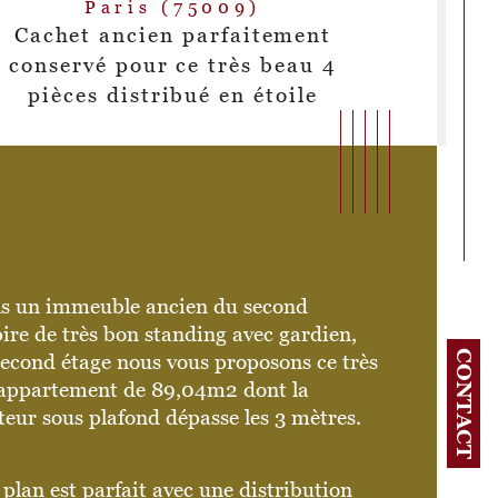
Paris (75009)
Cachet ancien parfaitement
conservé pour ce très beau 4
pièces distribué en étoile
s un immeuble ancien du second 
re de très bon standing avec gardien, 
CONTACT
second étage nous vous proposons ce très 
 appartement de 89,04m2 dont la 
eur sous plafond dépasse les 3 mètres.
bre de pièces
istiques
Valeurs
plan est parfait avec une distribution 
age