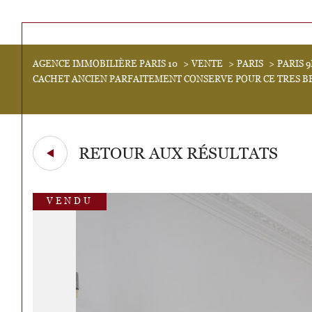
Acheter
AGENCE IMMOBILIÈRE PARIS 10
VENTE
PARIS
PARIS 
Lo
de l'ancien
CACHET ANCIEN PARFAITEMENT CONSERVE POUR CE TRES BE
1
TYPE DE BIEN
de l'ancien
de l'
Appartement
75001 - Paris
RETOUR AUX RÉSULTATS
VENDU