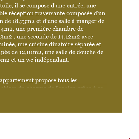
toile, il se compose d'une entrée, une 
ble réception traversante composée d'un 
mbre de niveaux
n de 18,73m2 et d'une salle à manger de 
04m2, une première chambre de 
censeur
03m2 , une seconde de 14,12m2 avec 
inée, une cuisine dinatoire séparée et 
ipée de 12,01m2, une salle de douche de 
9m2 et un wc indépendant. 
 appartement propose tous les 
ctères du charme de l'ancien grâce à sa 
minée, ses moulures, son parquet ancien 
a très belle hauteur sous plafond de 3,20 
es. 
position de l'appartement est 