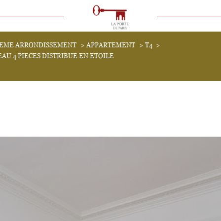
VOIR LES
0
ANNONCES
9EME ARRONDISSEMENT
APPARTEMENT
T4
uer
Estimer
AU 4 PIECES DISTRIBUE EN ETOILE
1
LOCALISATION
BUDGET
immo pro
4 Pièces