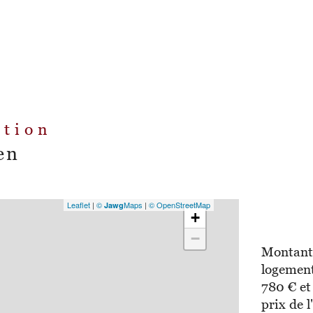
ation
en
Leaflet
|
©
Maps
|
© OpenStreetMap
Jawg
+
−
Montant 
logement
780 € et
prix de l