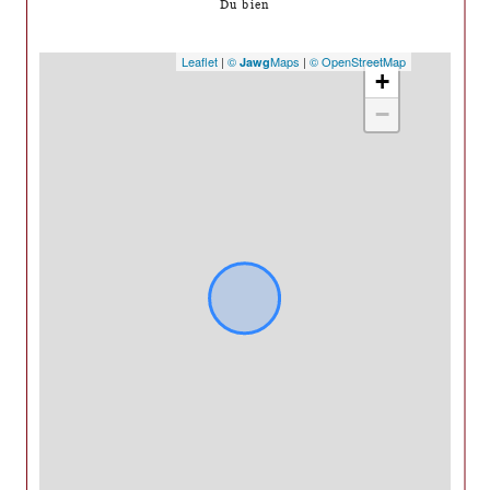
Du bien
Leaflet
|
©
Maps
|
© OpenStreetMap
Jawg
+
−