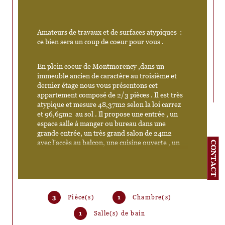
Amateurs de travaux et de surfaces atypiques  : 
ce bien sera un coup de coeur pour vous . 
En plein coeur de Montmorency ,dans un 
immeuble ancien de caractère au troisième et 
dernier étage nous vous présentons cet 
appartement composé de 2/3 pièces . Il est très 
atypique et mesure 48,37m2 selon la loi carrez 
et 96,65m2  au sol . Il propose une entrée , un 
espace salle à manger ou bureau dans une 
grande entrée, un très grand salon de 24m2 
avec l'accès au balcon, une cuisine ouverte , un 
CONTACT
premier espace chambre dans une mezzanine 
ouverte / suspendue en bois au dessus du salon 
dans le toit cathédrale , un second espace 
chambre ( idéal pour des enfants ) dans un 
grenier aménagé ( nous tenons debout au centre 
3
Pièce(s)
1
Chambre(s)
mais l'accès nécéssite de se baisser ) , une 
grande salle de bain/ wc  avec fenêtre .
1
Salle(s) de bain
Il nécessitera d'importants travaux  ( 