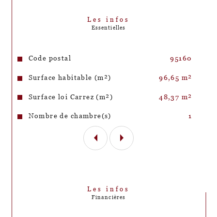
changement des huisseries, étanchéité du 
balcon à refaire , sols à reprendre , peintures , 
Les infos
cuisine et salle de bains à moderniser ) . Le 
Essentielles
potentiel est grand :  il est rempli de charme et 
offre des vue dégagées en triple exposition 
depuis toutes les fenêtres . 
Caractéristiques
Valeurs
Code postal
95160
Surface habitable (m²)
96,65 m²
Surface loi Carrez (m²)
48,37 m²
Nombre de chambre(s)
1
Les infos
Financières