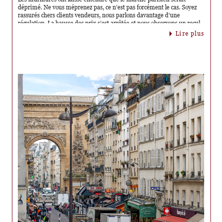
déprimé. Ne vous méprenez pas, ce n’est pas forcément le cas. Soyez
rassurés chers clients vendeurs, nous parlons davantage d’une
régulation. La hausse des prix s’est arrêtée et nous observons un recul
des prix de 5 à 10% des prix au m² des ventes en cours de signature.
lire plus
Même si le marché immobilier est moins dynamique en particulier à
Paris et que le nombre de ventes a baissé par rapport à l’année
précédente : il semble se ressaisir en de ce début d’année 2022 .