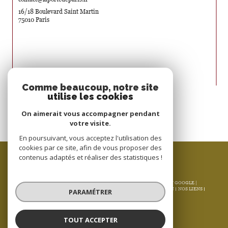
16/18 Boulevard Saint Martin
75010 Paris
Nous suivre sur
Comme beaucoup, notre site
utilise les cookies
On aimerait vous accompagner pendant
votre visite.
En poursuivant, vous acceptez l'utilisation des
cookies par ce site, afin de vous proposer des
ESPACE PROPRIÉTAIRE
contenus adaptés et réaliser des statistiques !
SE CONNECTER
© 2026 | TOUS DROITS RÉSERVÉS | TRADUCTION POWERED BY GOOGLE |
NOS HONORAIRES
PLAN DU SITE
MENTIONS LÉGALES
ADMIN
NOS LIENS
PARAMÉTRER
POLITIQUE RGPD
COOKIES
TOUT ACCEPTER