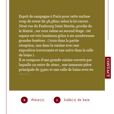
Esprit de campagne à Paris pour cette surface 
coup de coeur de 58,58m2 selon la loi carrez . 
Situé rue du Faubourg Saint Martin, proche de 
la Mairie , sur cour calme au second étage : cet 
espace est très lumineux grâce à ses nombreuses 
grandes fenêtres . ( trois dans la partie 
réception, une dans la cuisine avec une 
exposition traversante et une autre dans la salle 
de bains ) . 
Il se compose d'une grande cuisine ouverte par 
CONTACT
laquelle on entre de 16m2 , une immense pièce 
principale de 35m2 et une salle de bains avec wc 
séparé . 
L'espace peut être facilement cloisonner pour 
devenir un appartement deux pièces avec une 
chambre fermée ou être transformé en trois 
pièces/deux chambres avec des travaux plus 
importants . 
2
Pièce(s)
1
Salle(s) de bain
Il possède beaucoup de cachet avec son 
carrelage en tomette , ses poutres , sa hauteur 
sous plafond et sa cheminée . Des travaux 