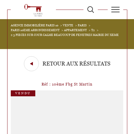
AGENCE IMMOBILIÈRE PARIS 10
VENTE
PARIS
PARIS 10EME ARRONDISSEMENT
APPARTEMENT
T2
2 3 PIECES SUR COUR CALME BEAUCOUP DE FENETRES MAIRIE DU XEME
RETOUR AUX RÉSULTATS
Réf : 10ème Fbg St Martin
VENDU