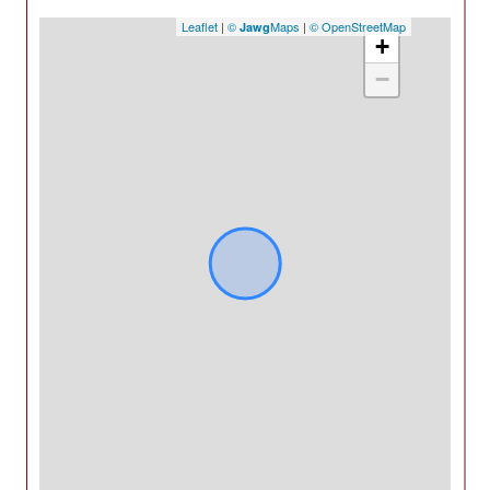
Leaflet
|
©
Maps
|
© OpenStreetMap
Jawg
+
−