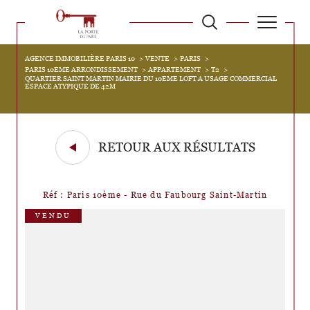
AGENCE IMMOBILIÈRE PARIS 10
VENTE
PARIS
PARIS 10EME ARRONDISSEMENT
APPARTEMENT
T2
QUARTIER SAINT MARTIN MAIRIE DU 10EME LOFT A USAGE COMMERCIAL
ESPACE ATYPIQUE DE 42M
RETOUR AUX RÉSULTATS
Réf : Paris 10ème - Rue du Faubourg Saint-Martin
VENDU