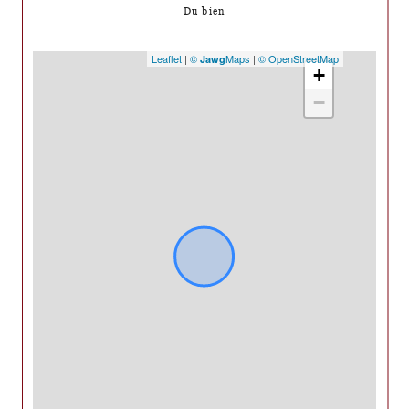
Du bien
Leaflet
|
©
Maps
|
© OpenStreetMap
Jawg
+
−