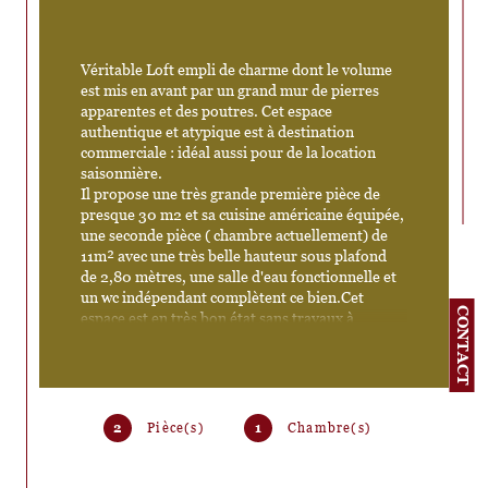
Véritable Loft empli de charme dont le volume 
est mis en avant par un grand mur de pierres 
apparentes et des poutres. Cet espace 
authentique et atypique est à destination 
commerciale : idéal aussi pour de la location 
saisonnière. 
Il propose une très grande première pièce de 
presque 30 m2 et sa cuisine américaine équipée, 
une seconde pièce ( chambre actuellement) de 
11m² avec une très belle hauteur sous plafond 
de 2,80 mètres, une salle d'eau fonctionnelle et 
un wc indépendant complètent ce bien.Cet 
CONTACT
espace est en très bon état sans travaux à 
prévoir. Il saura vous convaincre par 
l'optimisation de son espace sans perte de place 
et ses nombreuses fenêtres. Situé sur la cour 
intérieure d'un immeuble ancien de caractère : il 
est très calme. Une cave est vendue avec le bien.
2
Pièce(s)
1
Chambre(s)
Les informations sur les risques auxquels ce bien est 
exposé sont disponibles sur le site 
Géorisques