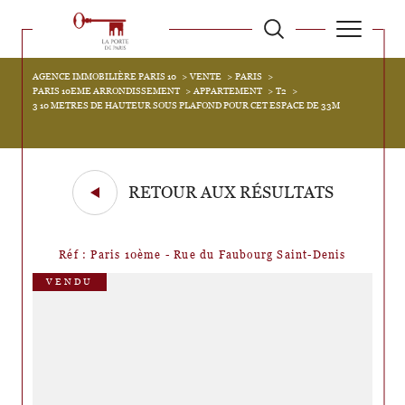
AGENCE IMMOBILIÈRE PARIS 10
VENTE
PARIS
PARIS 10EME ARRONDISSEMENT
APPARTEMENT
T2
3 10 METRES DE HAUTEUR SOUS PLAFOND POUR CET ESPACE DE 33M
RETOUR AUX RÉSULTATS
Réf : Paris 10ème - Rue du Faubourg Saint-Denis
VENDU