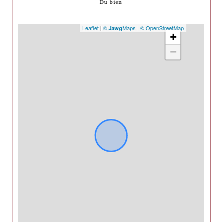
Du bien
Leaflet
|
©
Maps
|
© OpenStreetMap
Jawg
+
−