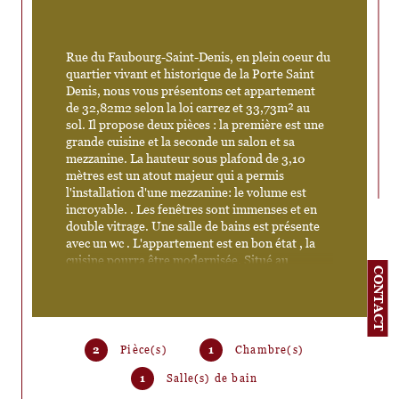
Rue du Faubourg-Saint-Denis, en plein coeur du 
quartier vivant et historique de la Porte Saint 
Denis, nous vous présentons cet appartement 
de 32,82m2 selon la loi carrez et 33,73m² au 
sol. Il propose deux pièces : la première est une 
grande cuisine et la seconde un salon et sa 
mezzanine. La hauteur sous plafond de 3,10 
mètres est un atout majeur qui a permis 
l'installation d'une mezzanine: le volume est 
incroyable. . Les fenêtres sont immenses et en 
double vitrage. Une salle de bains est présente 
avec un wc . L'appartement est en bon état , la 
cuisine pourra être modernisée. Situé au 
CONTACT
premier étage d'un immeuble ancien de 
caractère avec gardien. 
2
Pièce(s)
1
Chambre(s)
1
Salle(s) de bain