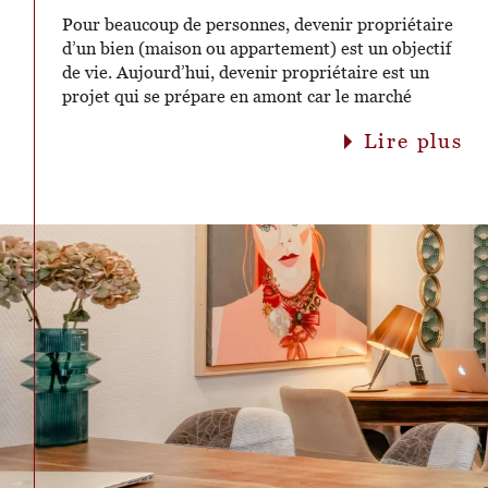
Pour beaucoup de personnes, devenir propriétaire
d’un bien (maison ou appartement) est un objectif
de vie. Aujourd’hui, devenir propriétaire est un
projet qui se prépare en amont car le marché
immobilier actuel connaît de nombreux
lire plus
changements suite à la crise sanitaire du Covid.
Dans cet article, on vous partage nos conseils afin
de devenir propriétaire et mener à bien votre
projet. Constituer un apport Pour acheter un bien
immobilier, il est impératif de prévoir un apport.
En effet, dans le contexte actuel (inflation, hausse
des taux d’emprunt, prêts refusés, etc), les banques
ont davantage de difficultés à accorder des prêts
pour un projet d’achat. Quel que soit votre projet,
les mois précédant votre achat, il faut bien gérer
ses comptes en évitant les découverts. Vous devez
pouvoir constituer un apport qui couvrira a
minima les frais de notaire. Cela est indispensable
pour rassurer la banque qui vous prêtera plus
facilement en ayant constitué cet apport au