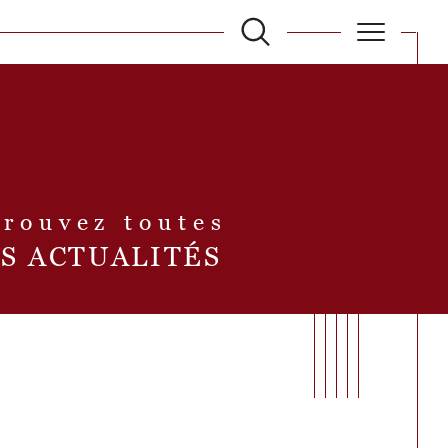
filtrer
Réinitialiser les filtres
etrouvez toutes
S ACTUALITÉS