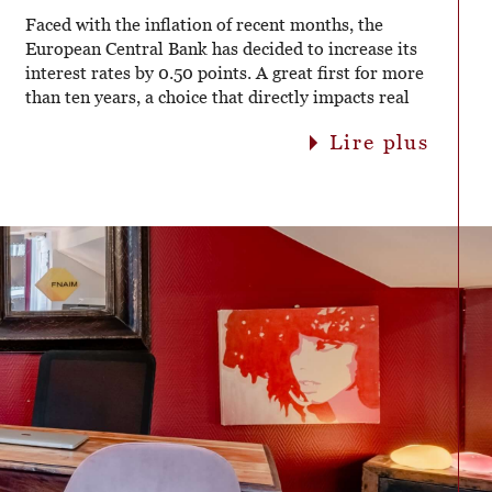
Faced with the inflation of recent months, the
European Central Bank has decided to increase its
interest rates by 0.50 points. A great first for more
than ten years, a choice that directly impacts real
estate loans. For several months, inflation has been
lire plus
hitting record highs following the Covid-related
health crisis (+8.4% in the euro zone). Even if
galloping inflation is never a good thing and we are
entering an unprecedented economic crisis, the
ECB has chosen to increase its rates by 0.50 point
in order to maintain price stability and in a sense,
contain inflation. This decision inevitably has
repercussions on commercial banks, which are also
obliged to increase their interest rates lent to
consumers. When the rates are higher, savings are
encouraged because they will be better
remunerated (for example, the rate for the Livret A
account went to 2% on August 1). Conversely, this
increase is bad news for borrowers because their
loans will cost them more. In addition to the