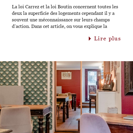
La loi Carrez et la loi Boutin concernent toutes les
deux la superficie des logements cependant il y a
souvent une méconnaissance sur leurs champs
d’action. Dans cet article, on vous explique la
différence entre ces deux lois, les personnes
lire plus
concernées et les sanctions appliquées si elles ne
sont pas respectées. La loi Carrez : obligatoire pour
vendre votre appartement La loi Carrez a été votée
en 1996 dans le but de mieux protéger les
acheteurs de biens immobiliers en copropriété
(immeuble, résidence, lotissement, etc), que ce soit
pour une résidence principale ou pour un
investissement immobilier. Le vendeur est dans
l’obligation de calculer la surface privative du
logement et d’en informer les potentiels acheteurs
via les documents de vente. Attention, la surface
privative ne doit pas être confondue avec la surface
habitable. La surface privative renvoie à toute la
surface à usage privé en se basant sur la superficie
du plancher. Contrairement à la surface habitable,