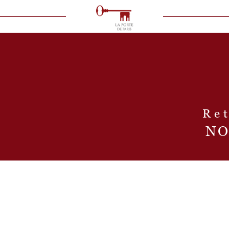
VOIR LES
6
ANNONCES
uer
Estimer
BUDGET
immo pro
R
NO