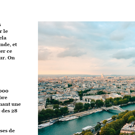
s
r le
ela
ande, et
ter ce
ur. On
 000
ibre
înant une
e des 28
ses de